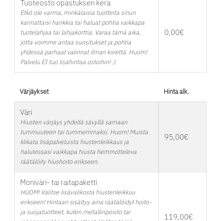
Tuoteosto opastuksen kera
Etkö ole varma, minkälaisia tuotteita sinun
kannattaisi hankkia tai haluat pohtia vaikkapa
0,00€
tuotelahjaa tai lahjakorttia. Varaa tämä aika,
jotta voimme antaa suositukset ja pohtia
yhdessä parhaat valinnat ilman kiirettä. Huom!
Palvelu EI tuo lisähintaa ostoihin! :)
Värjäykset
Hinta alk.
Väri
Hiusten värjäys yhdellä sävyllä samaan
tummuuteen tai tummemmaksi. Huom! Muista
95,00€
klikata lisäpalveluista hiustenleikkaus ja
halutessasi vaikkapa hiusta hemmotteleva
räätälöity hiushoito erikseen.
Moniväri- tai raitapaketti
HUOM! Valitse lisävalikosta hiustenleikkuu
erikseen! Hintaan sisältyy aina räätälöidyt hoito-
ja suojatuotteet, kuten metallinpoisto tai
119,00€