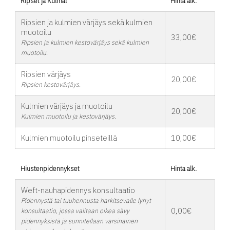
Ripset ja Kulmat
Hinta alk.
Ripsien ja kulmien värjäys sekä kulmien
muotoilu
33,00€
Ripsien ja kulmien kestovärjäys sekä kulmien
muotoilu.
Ripsien värjäys
20,00€
Ripsien kestovärjäys.
Kulmien värjäys ja muotoilu
20,00€
Kulmien muotoilu ja kestovärjäys.
Kulmien muotoilu pinseteillä
10,00€
Hiustenpidennykset
Hinta alk.
Weft-nauhapidennys konsultaatio
Pidennystä tai tuuhennusta harkitsevalle lyhyt
0,00€
konsultaatio, jossa valitaan oikea sävy
pidennyksistä ja sunnitellaan varsinainen