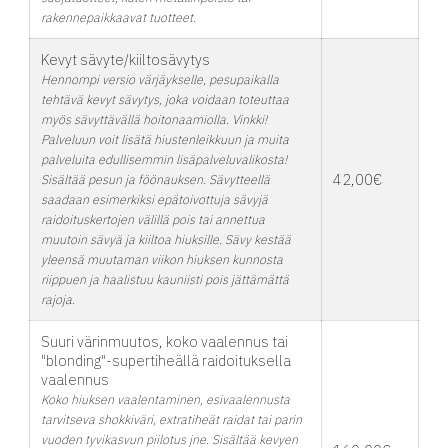
rakennepaikkaavat tuotteet.
Kevyt sävyte/kiiltosävytys
Hennompi versio värjäykselle, pesupaikalla
tehtävä kevyt sävytys, joka voidaan toteuttaa
myös sävyttävällä hoitonaamiolla. Vinkki!
Palveluun voit lisätä hiustenleikkuun ja muita
palveluita edullisemmin lisäpalveluvalikosta!
42,00€
Sisältää pesun ja föönauksen. Sävytteellä
saadaan esimerkiksi epätoivottuja sävyjä
raidoituskertojen välillä pois tai annettua
muutoin sävyä ja kiiltoa hiuksille. Sävy kestää
yleensä muutaman viikon hiuksen kunnosta
riippuen ja haalistuu kauniisti pois jättämättä
rajoja.
Suuri värinmuutos, koko vaalennus tai
"blonding"-supertiheällä raidoituksella
vaalennus
Koko hiuksen vaalentaminen, esivaalennusta
tarvitseva shokkiväri, extratiheät raidat tai parin
vuoden tyvikasvun piilotus jne. Sisältää kevyen