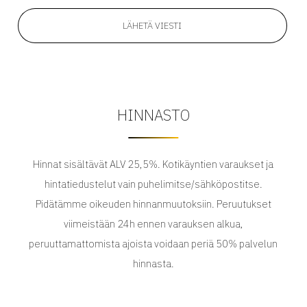
LÄHETÄ VIESTI
HINNASTO
Hinnat sisältävät ALV 25,5%. Kotikäyntien varaukset ja
hintatiedustelut vain puhelimitse/sähköpostitse.
Pidätämme oikeuden hinnanmuutoksiin. Peruutukset
viimeistään 24h ennen varauksen alkua,
peruuttamattomista ajoista voidaan periä 50% palvelun
hinnasta.