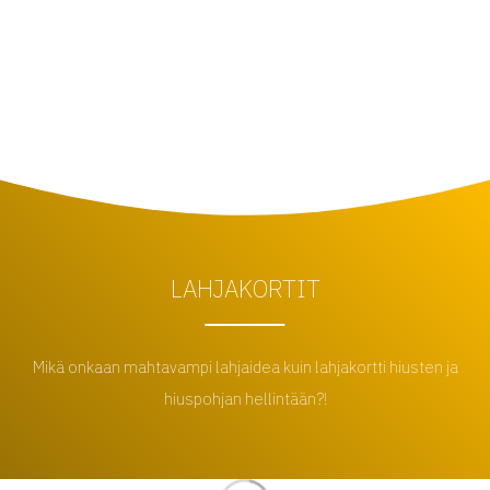
LAHJAKORTIT
Mikä onkaan mahtavampi lahjaidea kuin lahjakortti hiusten ja
hiuspohjan hellintään?!