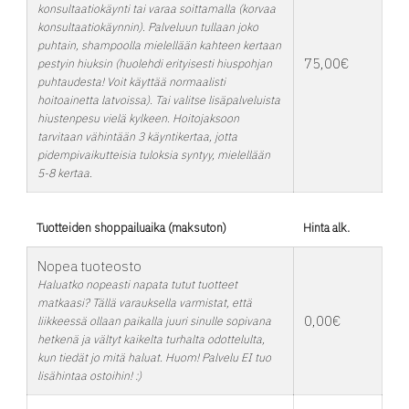
konsultaatiokäynti tai varaa soittamalla (korvaa
konsultaatiokäynnin). Palveluun tullaan joko
puhtain, shampoolla mielellään kahteen kertaan
75,00€
pestyin hiuksin (huolehdi erityisesti hiuspohjan
puhtaudesta! Voit käyttää normaalisti
hoitoainetta latvoissa). Tai valitse lisäpalveluista
hiustenpesu vielä kylkeen. Hoitojaksoon
tarvitaan vähintään 3 käyntikertaa, jotta
pidempivaikutteisia tuloksia syntyy, mielellään
5-8 kertaa.
Tuotteiden shoppailuaika (maksuton)
Hinta alk.
Nopea tuoteosto
Haluatko nopeasti napata tutut tuotteet
matkaasi? Tällä varauksella varmistat, että
0,00€
liikkeessä ollaan paikalla juuri sinulle sopivana
hetkenä ja vältyt kaikelta turhalta odottelulta,
kun tiedät jo mitä haluat. Huom! Palvelu EI tuo
lisähintaa ostoihin! :)