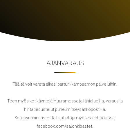
AJANVARAUS
Täältä voit varata aikasi parturi-kampaamon palveluihin.
Teen myös kotikäyntejä Muuramessa ja lähialueilla, varaus ja
hintatiedustelut puhelimitse/sähköpostilla.
Kotikäyntihinnastosta lisätietoja myös Facebookissa:
facebook.com/salonkibastet.