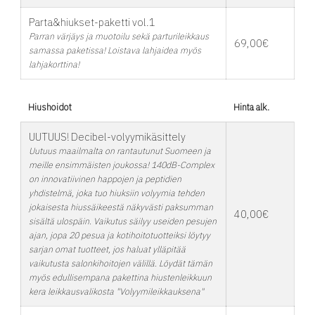
Parta&hiukset-paketti vol.1
Parran värjäys ja muotoilu sekä parturileikkaus
69,00€
samassa paketissa! Loistava lahjaidea myös
lahjakorttina!
Hiushoidot
Hinta alk.
UUTUUS! Decibel-volyymikäsittely
Uutuus maailmalta on rantautunut Suomeen ja
meille ensimmäisten joukossa! 140dB-Complex
on innovatiivinen happojen ja peptidien
yhdistelmä, joka tuo hiuksiin volyymia tehden
jokaisesta hiussäikeestä näkyvästi paksumman
40,00€
sisältä ulospäin. Vaikutus säilyy useiden pesujen
ajan, jopa 20 pesua ja kotihoitotuotteiksi löytyy
sarjan omat tuotteet, jos haluat ylläpitää
vaikutusta salonkihoitojen välillä. Löydät tämän
myös edullisempana pakettina hiustenleikkuun
kera leikkausvalikosta "Volyymileikkauksena"