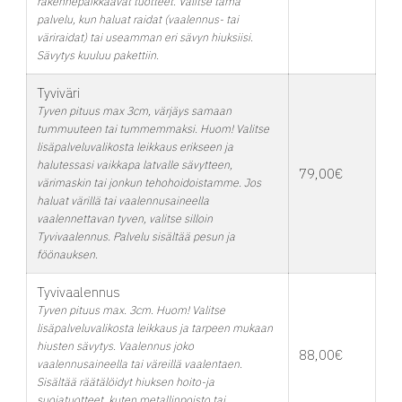
rakennepaikkaavat tuotteet. Valitse tämä
palvelu, kun haluat raidat (vaalennus- tai
väriraidat) tai useamman eri sävyn hiuksiisi.
Sävytys kuuluu pakettiin.
Tyviväri
Tyven pituus max 3cm, värjäys samaan
tummuuteen tai tummemmaksi. Huom! Valitse
lisäpalveluvalikosta leikkaus erikseen ja
halutessasi vaikkapa latvalle sävytteen,
79,00€
värimaskin tai jonkun tehohoidoistamme. Jos
haluat värillä tai vaalennusaineella
vaalennettavan tyven, valitse silloin
Tyvivaalennus. Palvelu sisältää pesun ja
föönauksen.
Tyvivaalennus
Tyven pituus max. 3cm. Huom! Valitse
lisäpalveluvalikosta leikkaus ja tarpeen mukaan
hiusten sävytys. Vaalennus joko
88,00€
vaalennusaineella tai väreillä vaalentaen.
Sisältää räätälöidyt hiuksen hoito-ja
suojatuotteet, kuten metallinpoisto tai