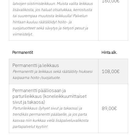
160,00€
latvojen siistimisleikkuun. Muista valita leikkaus
lisävalikosta, jos haluat otsatukkaa, kerrostusta
tai suurempaa muutosta leikkuulla! Palvelun
hintaan kuuluu räätälöidyt hoito- ja
suojatuotteet sekä sävytys ja tietysti pesut ja
viimeistelyt.
Permanentit
Hinta alk.
Permanentti ja leikkaus
108,00€
Permanentti ja leikkaus sekä räätälöity hiuksesi
kaipaama hoito-/suojatuote.
Permanentti päälliosaan ja
parturileikkaus (koneleikkuumittaiset
sivut ja takaosa)
Parturileikkaus (lyhyet sivut ja takaosa) ja
89,00€
trendikäs permanentti päälaelle, ja jos parta
kasvaa niin kurkkaa vielä lisäpalveluvalikosta
partapalvelut kyytiin!