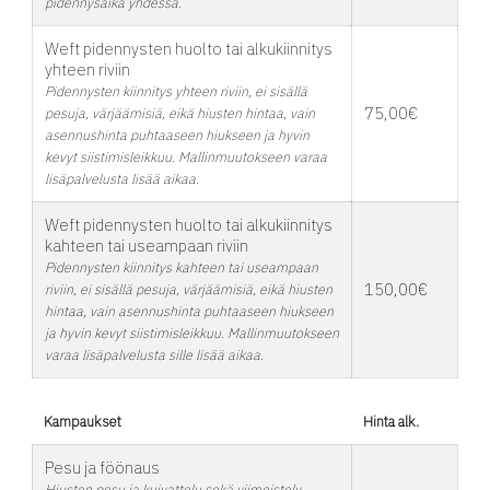
pidennysaika yhdessä.
Weft pidennysten huolto tai alkukiinnitys
yhteen riviin
Pidennysten kiinnitys yhteen riviin, ei sisällä
75,00€
pesuja, värjäämisiä, eikä hiusten hintaa, vain
asennushinta puhtaaseen hiukseen ja hyvin
kevyt siistimisleikkuu. Mallinmuutokseen varaa
lisäpalvelusta lisää aikaa.
Weft pidennysten huolto tai alkukiinnitys
kahteen tai useampaan riviin
Pidennysten kiinnitys kahteen tai useampaan
150,00€
riviin, ei sisällä pesuja, värjäämisiä, eikä hiusten
hintaa, vain asennushinta puhtaaseen hiukseen
ja hyvin kevyt siistimisleikkuu. Mallinmuutokseen
varaa lisäpalvelusta sille lisää aikaa.
Kampaukset
Hinta alk.
Pesu ja föönaus
Hiusten pesu ja kuivattelu sekä viimeistely