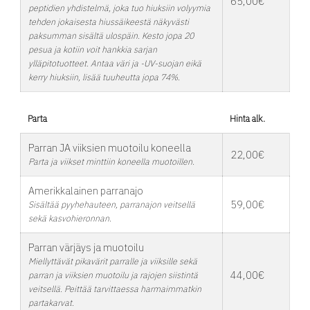
65,00€
peptidien yhdistelmä, joka tuo hiuksiin volyymia
tehden jokaisesta hiussäikeestä näkyvästi
paksumman sisältä ulospäin. Kesto jopa 20
pesua ja kotiin voit hankkia sarjan
ylläpitotuotteet. Antaa väri ja -UV-suojan eikä
kerry hiuksiin, lisää tuuheutta jopa 74%.
Parta
Hinta alk.
Parran JA viiksien muotoilu koneella
22,00€
Parta ja viikset minttiin koneella muotoillen.
Amerikkalainen parranajo
59,00€
Sisältää pyyhehauteen, parranajon veitsellä
sekä kasvohieronnan.
Parran värjäys ja muotoilu
Miellyttävät pikavärit parralle ja viiksille sekä
44,00€
parran ja viiksien muotoilu ja rajojen siistintä
veitsellä. Peittää tarvittaessa harmaimmatkin
partakarvat.