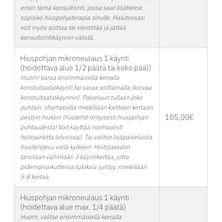
ensin tämä konsultointi, jossa saat lisätietoa
sopisiko hiuspohjaterapia sinulle. Halutessasi
voit myös soittaa tai viestittää ja jättää
konsultointikäynnin välistä.
Hiuspohjan mikroneulaus 1 käynti
(hoidettava alue 1/2 päätä tai koko pää))
Huom! Varaa ensimmäisellä kerralla
konstultaatiokäynti tai varaa soittamalla (korvaa
konstultaatiokäynnin). Palveluun tullaan joko
puhtain, shampoolla mielellään kahteen kertaan
105,00€
pestyin hiuksin (huolehdi erityisesti hiuspohjan
puhtaudesta! Voit käyttää normaalisti
hoitoainetta latvoissa). Tai valitse lisäpalveluista
hiustenpesu vielä kylkeen. Hoitojaksoon
tarvitaan vähintään 3 käyntikertaa, jotta
pidempivaikutteisia tuloksia syntyy, mielellään
5-8 kertaa.
Hiuspohjan mikroneulaus 1 käynti
(hoidettava alue max. 1/4 päätä)
Huom, valitse ensimmäisellä kerralla