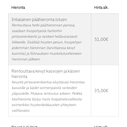
Hieronta
Hinta alk.
Intialainen päähieronta istuen
Rentouttava hetki päähieronnan parissa,
saadaan hiuspohjasta hartioihin
pintaverenkierto ja nesteet hellävaraisesti
51,00€
liikkeelle. Sisältää hiusten pesun, hiuspohjan
pidemmän hieronnan (tarvittaessa kevyt
kuorinta) ja föönauksen muotoilutuotteineen
hieronnan jälkeen.
Rentouttava kevyt kasvojen ja käsien
hieronta
Kevyttä pintaverenkiertoa elvyttävää hierontaa
kasvoille ja kädet sormenpäistä ranteiden
35,00€
yläpuolelle. Mukava rentoutus arkeen. Pelkkä
käsihieronta löytyy myös lisäpalveluvalikosta
esimerkiksi hiustenleikkausten yhteyteen
valittavaksi.