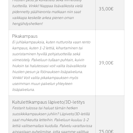
tuotteilla. Vinkki! Nappaa lisävalikosta vielä
35,00€
pidennetty päähieronta matkaan niin saat
vaikkapa keskelle arkea pienen oman
hengähdyshetken!
Pikakampaus
Ei juhlakampauksia, kuten nutturoita vaan rento
kampaus, kuten 1-2 lettiä, kihartaminen tai
suoristaminen hyvillä pohjatuotteilla sekä
viimeistely. Palveluun tullaan puhtain, kuivin
39,00€
hiuksin tai halutessasi voit valita lisävalikosta
hiusten pesun ja föönauksen lisäpalveluna.
Vinkki! Voit valita pikakampauksen myös
useimman muun palvelun yhteyteen
lisäpalveluna.
Kuitulettikampaus läpiveto/3D-letitys
Festarit tulossa tai haluat tämän hetken
suosikkikampauksen juhliin? Läpiveto/3D-letillä
saat muhkeutta letteihin. Palveluun kuuluu 1-2
lettiä valitsemallasi kuidulla. Palvelu varattavissa
75,00€
ainoastaan puhelimitse, jotta saamme valittua