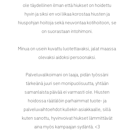
ole täydellinen ilman että hiukset on hoidettu
hyvin ja siksi en voi liikaa korostaa hiusten ja
hiuspohjan hoitoja sekä neuvontaa kotihoitoon, se
on suorastaan intohimoni.
Minua on usein kuvattu luotettavaksi, jalat maassa
olevaksi aidoksi persoonaksi.
Palveluvalikoimani on laaja, pidän työssäni
tärkeänä juuri sen monipuolisuutta, yhtään
samanlaista päivää ei varmasti ole. Hiusten
hoidossa räätälöin parhaimmat tuote- ja
palveluvaihtoehdot kullekin asiakkaalle, sillä
kuten sanottu, hyvinvoivat hiukset lämmittävät
aina myös kampaajan sydäntä. <3