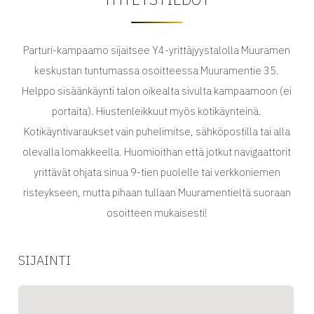
Parturi-kampaamo sijaitsee Y4-yrittäjyystalolla Muuramen
keskustan tuntumassa osoitteessa Muuramentie 35.
Helppo sisäänkäynti talon oikealta sivulta kampaamoon (ei
portaita). Hiustenleikkuut myös kotikäynteinä.
Kotikäyntivaraukset vain puhelimitse, sähköpostilla tai alla
olevalla lomakkeella. Huomioithan että jotkut navigaattorit
yrittävät ohjata sinua 9-tien puolelle tai verkkoniemen
risteykseen, mutta pihaan tullaan Muuramentieltä suoraan
osoitteen mukaisesti!
SIJAINTI