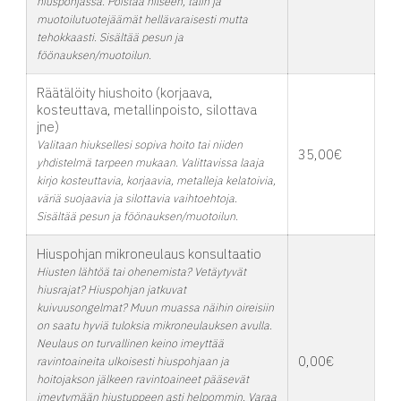
hiuspohjassa. Poistaa hilseen, talin ja
muotoilutuotejäämät hellävaraisesti mutta
tehokkaasti. Sisältää pesun ja
föönauksen/muotoilun.
Räätälöity hiushoito (korjaava,
kosteuttava, metallinpoisto, silottava
jne)
Valitaan hiuksellesi sopiva hoito tai niiden
35,00€
yhdistelmä tarpeen mukaan. Valittavissa laaja
kirjo kosteuttavia, korjaavia, metalleja kelatoivia,
väriä suojaavia ja silottavia vaihtoehtoja.
Sisältää pesun ja föönauksen/muotoilun.
Hiuspohjan mikroneulaus konsultaatio
Hiusten lähtöä tai ohenemista? Vetäytyvät
hiusrajat? Hiuspohjan jatkuvat
kuivuusongelmat? Muun muassa näihin oireisiin
on saatu hyviä tuloksia mikroneulauksen avulla.
Neulaus on turvallinen keino imeyttää
0,00€
ravintoaineita ulkoisesti hiuspohjaan ja
hoitojakson jälkeen ravintoaineet pääsevät
imeytymään hiustuppeen asti helpommin. Varaa