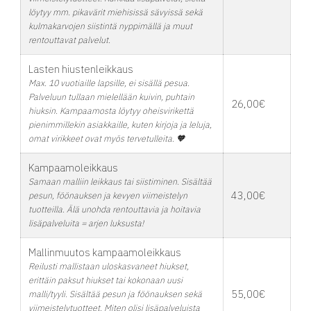
löytyy mm. pikavärit miehisissä sävyissä sekä
kulmakarvojen siistintä nyppimällä ja muut
rentouttavat palvelut.
Lasten hiustenleikkaus
Max. 10 vuotiaille lapsille, ei sisällä pesua.
Palveluun tullaan mielellään kuivin, puhtain
26,00€
hiuksin. Kampaamosta löytyy oheisvirikettä
pienimmillekin asiakkaille, kuten kirjoja ja leluja,
omat virikkeet ovat myös tervetulleita. 🧡
Kampaamoleikkaus
Samaan malliin leikkaus tai siistiminen. Sisältää
43,00€
pesun, föönauksen ja kevyen viimeistelyn
tuotteilla. Älä unohda rentouttavia ja hoitavia
lisäpalveluita = arjen luksusta!
Mallinmuutos kampaamoleikkaus
Reilusti mallistaan uloskasvaneet hiukset,
erittäin paksut hiukset tai kokonaan uusi
55,00€
malli/tyyli. Sisältää pesun ja föönauksen sekä
viimeistelytuotteet. Miten olisi lisäpalveluista