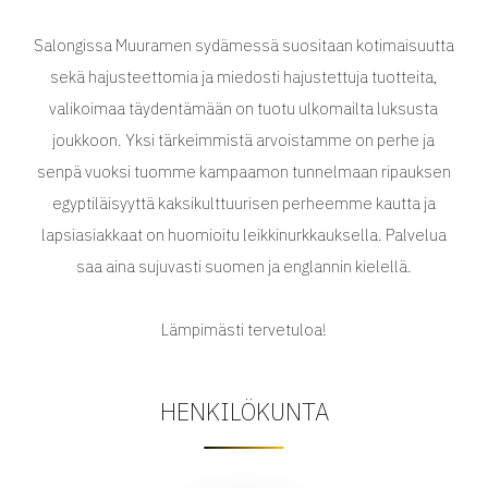
Salongissa Muuramen sydämessä suositaan kotimaisuutta
sekä hajusteettomia ja miedosti hajustettuja tuotteita,
valikoimaa täydentämään on tuotu ulkomailta luksusta
joukkoon. Yksi tärkeimmistä arvoistamme on perhe ja
senpä vuoksi tuomme kampaamon tunnelmaan ripauksen
egyptiläisyyttä kaksikulttuurisen perheemme kautta ja
lapsiasiakkaat on huomioitu leikkinurkkauksella. Palvelua
saa aina sujuvasti suomen ja englannin kielellä.
Lämpimästi tervetuloa!
HENKILÖKUNTA