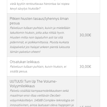
vielä kyytiin rentouttavaa hierontaa tai nopea
kevyt sävytys hiuksille?
Pitkien hiusten tasaus/lyhennys ilman
pesua
Palveluun tullaan puhtain, kuivin ja mielellään
takuttomin hiuksin, jotta aika riittää hyvin.
30,00€
Hiusten mitta noin lapaluihin asti tai sitä
pidemmät, ei polkkamittaisia. Muista kurkata
lisäpalvelut jos halajat arkeen pientä luksusta
tämän palvelun oheen!
Otsatukan leikkaus
30,00€
Palveluun tullaan puhtain, kuivin hiuksin, ei
sisällä pesua.
UUTUUS! Turn Up The Volume-
Volyymileikkaus
Palvelu sisältää kampaamoleikkauksen sekä
maailman ensi-iltaa viettävän Decibel-
volyymikäsittelyn. 140dB Complex-teknologia on
innovatiivinen, ainoa laatuaan oleva happojen ja