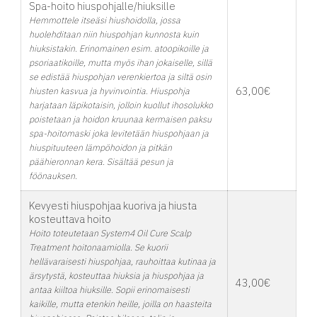
Spa-hoito hiuspohjalle/hiuksille
Hemmottele itseäsi hiushoidolla, jossa
huolehditaan niin hiuspohjan kunnosta kuin
hiuksistakin. Erinomainen esim. atoopikoille ja
psoriaatikoille, mutta myös ihan jokaiselle, sillä
se edistää hiuspohjan verenkiertoa ja siltä osin
63,00€
hiusten kasvua ja hyvinvointia. Hiuspohja
harjataan läpikotaisin, jolloin kuollut ihosolukko
poistetaan ja hoidon kruunaa kermaisen paksu
spa-hoitomaski joka levitetään hiuspohjaan ja
hiuspituuteen lämpöhoidon ja pitkän
päähieronnan kera. Sisältää pesun ja
föönauksen.
Kevyesti hiuspohjaa kuoriva ja hiusta
kosteuttava hoito
Hoito toteutetaan System4 Oil Cure Scalp
Treatment hoitonaamiolla. Se kuorii
hellävaraisesti hiuspohjaa, rauhoittaa kutinaa ja
ärsytystä, kosteuttaa hiuksia ja hiuspohjaa ja
43,00€
antaa kiiltoa hiuksille. Sopii erinomaisesti
kaikille, mutta etenkin heille, joilla on haasteita