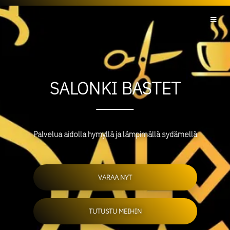
SALONKI BASTET
Palvelua aidolla hymyllä ja lämpimällä sydämellä
VARAA NYT
TUTUSTU MEIHIN